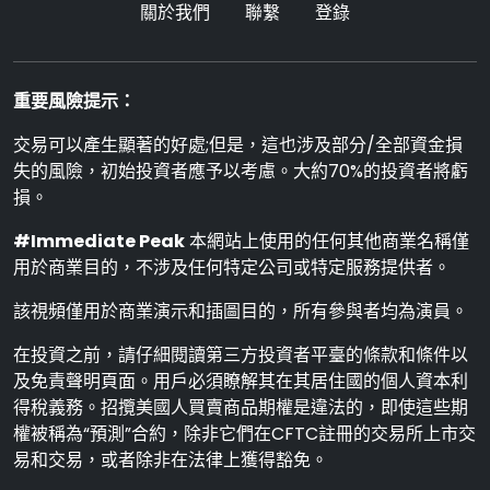
關於我們
聯繫
登錄
重要風險提示：
交易可以產生顯著的好處;但是，這也涉及部分/全部資金損
失的風險，初始投資者應予以考慮。大約70%的投資者將虧
損。
#Immediate Peak
本網站上使用的任何其他商業名稱僅
用於商業目的，不涉及任何特定公司或特定服務提供者。
該視頻僅用於商業演示和插圖目的，所有參與者均為演員。
在投資之前，請仔細閱讀第三方投資者平臺的條款和條件以
及免責聲明頁面。用戶必須瞭解其在其居住國的個人資本利
得稅義務。招攬美國人買賣商品期權是違法的，即使這些期
權被稱為“預測”合約，除非它們在CFTC註冊的交易所上市交
易和交易，或者除非在法律上獲得豁免。