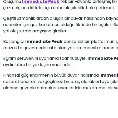
Oluşumu
Immediate Peak
tek bir vizyonla birleşmiş bi
çözmek, onu kitleler için daha ulaşılabilir hale getirmek.
Çeşitli uzmanlıklardan oluşan bir duvar halısından kaynakl
acemiler için göz korkutucu olduğu fikrinde birleştiler. B
yol oluşturma arayışına girdiler.
Başlangıcı
Immediate Peak
benzersiz bir platformun şa
mozaikte gezinmede usta olan yatırım maestrolarının bil
Eğitim serüvenini uyarlama taahhüdüyle,
Immediate P
aydınlatıcı bir yaklaşım vaat eder.
Finansal güçlendirmenin büyük duvar halısında,
Immedi
cesaretlendiren vazgeçilmez bir araç olarak ortaya çıkıy
alanına güvenle dalmak isteyenler için mükemmel bir 