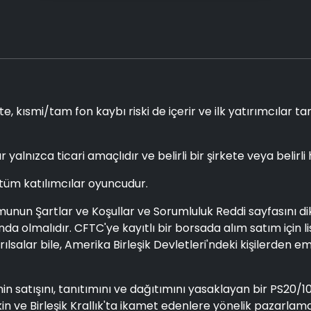
e, kısmi/tam fon kaybı riski de içerir ve ilk yatırımcılar ta
r yalnızca ticari amaçlıdır ve belirli bir şirkete veya belir
 tüm katılımcılar oyuncudur.
n Şartlar ve Koşullar ve Sorumluluk Reddi sayfasını dikka
nda olmalıdır. CFTC'ye kayıtlı bir borsada alım satım içi
lsalar bile, Amerika Birleşik Devletleri'ndeki kişilerden e
nin satışını, tanıtımını ve dağıtımını yasaklayan bir PS20/1
işkin ve Birleşik Krallık'ta ikamet edenlere yönelik pazarla