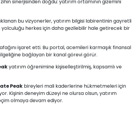
r zihin sinerjisinden doğdu: yatırım ortamının gizemini
anan bu vizyonerler, yatırım bilgisi labirentinin gayretli
u yolculuğu herkes için daha gezilebilir hale getirecek bir
fağını işaret etti. Bu portal, acemileri karmaşık finansal
geliğine bağlayan bir kanal görevi görür.
eak
yatırım öğrenimine kişiselleştirilmiş, kapsamlı ve
ate Peak
bireyleri mali kaderlerine hükmetmeleri için
or. Kişinin deneyim düzeyi ne olursa olsun, yatırım
seçim olmaya devam ediyor.