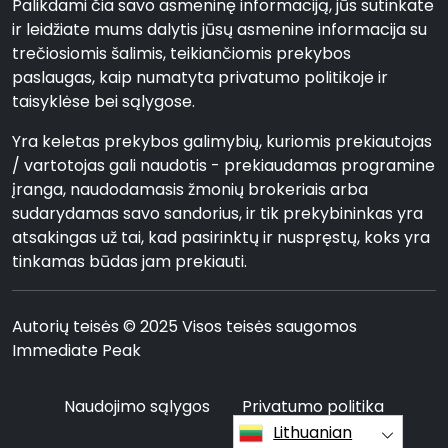
Palikdami čia savo asmeninę informaciją, jūs sutinkate
ir leidžiate mums dalytis jūsų asmenine informacija su
trečiosiomis šalimis, teikiančiomis prekybos
paslaugas, kaip numatyta privatumo politikoje ir
taisyklėse bei sąlygose.
Yra keletas prekybos galimybių, kuriomis prekiautojas
/ vartotojas gali naudotis - prekiaudamas programine
įranga, naudodamasis žmonių brokeriais arba
sudarydamas savo sandorius, ir tik prekybininkas yra
atsakingas už tai, kad pasirinktų ir nuspręstų, koks yra
tinkamas būdas jam prekiauti.
Autorių teisės © 2025 Visos teisės saugomos
Immediate Peak
Naudojimo sąlygos
Privatumo politika
Lithuanian