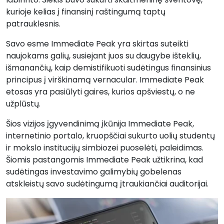
kurioje kelias į finansinį raštingumą taptų
patrauklesnis.
Savo esme Immediate Peak yra skirtas suteikti
naujokams galių, susiejant juos su daugybe išteklių,
išmanančių, kaip demistifikuoti sudėtingus finansinius
principus į virškinamą vernacular. Immediate Peak
etosas yra pasiūlyti gaires, kurios apšviestų, o ne
užplūstų.
Šios vizijos įgyvendinimą įkūnija Immediate Peak,
internetinio portalo, kruopščiai sukurto uolių studentų
ir mokslo institucijų simbiozei puoselėti, paleidimas.
Šiomis pastangomis Immediate Peak užtikrina, kad
sudėtingas investavimo galimybių gobelenas
atskleistų savo sudėtingumą įtraukiančiai auditorijai.