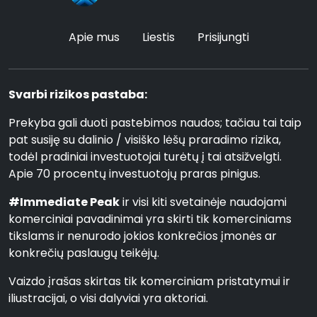
Apie mus
Liestis
Prisijungti
Svarbi rizikos pastaba:
Prekyba gali duoti pastebimos naudos; tačiau tai taip
pat susiję su dalinio / visiško lėšų praradimo rizika,
todėl pradiniai investuotojai turėtų į tai atsižvelgti.
Apie 70 procentų investuotojų praras pinigus.
#Immediate Peak
ir visi kiti svetainėje naudojami
komerciniai pavadinimai yra skirti tik komerciniams
tikslams ir nenurodo jokios konkrečios įmonės ar
konkrečių paslaugų teikėjų.
Vaizdo įrašas skirtas tik komerciniam pristatymui ir
iliustracijai, o visi dalyviai yra aktoriai.