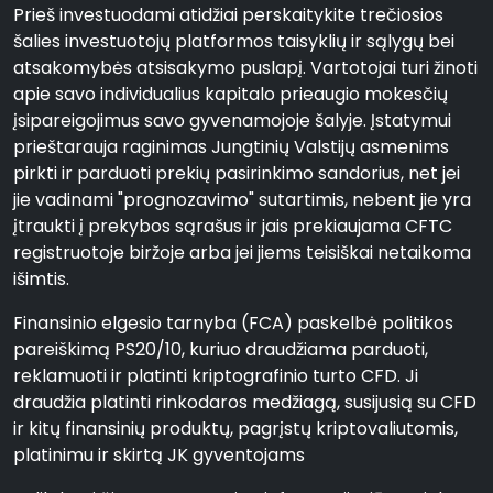
Prieš investuodami atidžiai perskaitykite trečiosios
šalies investuotojų platformos taisyklių ir sąlygų bei
atsakomybės atsisakymo puslapį. Vartotojai turi žinoti
apie savo individualius kapitalo prieaugio mokesčių
įsipareigojimus savo gyvenamojoje šalyje. Įstatymui
prieštarauja raginimas Jungtinių Valstijų asmenims
pirkti ir parduoti prekių pasirinkimo sandorius, net jei
jie vadinami "prognozavimo" sutartimis, nebent jie yra
įtraukti į prekybos sąrašus ir jais prekiaujama CFTC
registruotoje biržoje arba jei jiems teisiškai netaikoma
išimtis.
Finansinio elgesio tarnyba (FCA) paskelbė politikos
pareiškimą PS20/10, kuriuo draudžiama parduoti,
reklamuoti ir platinti kriptografinio turto CFD. Ji
draudžia platinti rinkodaros medžiagą, susijusią su CFD
ir kitų finansinių produktų, pagrįstų kriptovaliutomis,
platinimu ir skirtą JK gyventojams