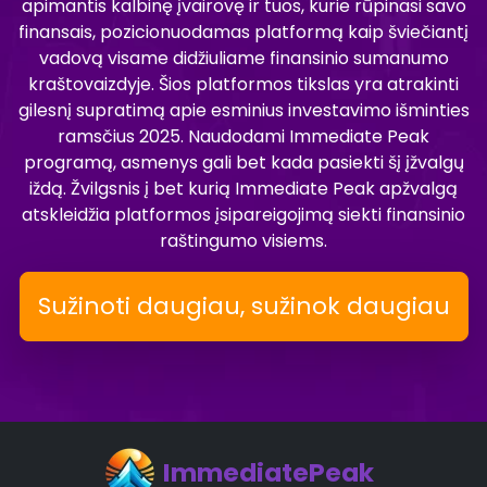
apimantis kalbinę įvairovę ir tuos, kurie rūpinasi savo
finansais, pozicionuodamas platformą kaip šviečiantį
vadovą visame didžiuliame finansinio sumanumo
kraštovaizdyje. Šios platformos tikslas yra atrakinti
gilesnį supratimą apie esminius investavimo išminties
ramsčius 2025. Naudodami Immediate Peak
programą, asmenys gali bet kada pasiekti šį įžvalgų
iždą. Žvilgsnis į bet kurią Immediate Peak apžvalgą
atskleidžia platformos įsipareigojimą siekti finansinio
raštingumo visiems.
Sužinoti daugiau, sužinok daugiau
ImmediatePeak