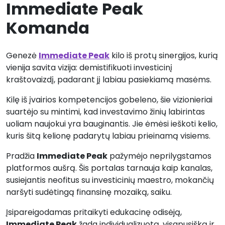
Immediate Peak
Komanda
Genezė
Immediate Peak
kilo iš protų sinergijos, kurią
vienija savita vizija: demistifikuoti investicinį
kraštovaizdį, padarant jį labiau pasiekiamą masėms.
Kilę iš įvairios kompetencijos gobeleno, šie vizionieriai
suartėjo su mintimi, kad investavimo žinių labirintas
uoliam naujokui yra bauginantis. Jie ėmėsi ieškoti kelio,
kuris šitą kelionę padarytų labiau prieinamą visiems.
Pradžia
Immediate Peak
pažymėjo neprilygstamos
platformos aušrą. Šis portalas tarnauja kaip kanalas,
susiejantis neofitus su investicinių maestro, mokančių
naršyti sudėtingą finansinę mozaiką, saiku.
Įsipareigodamas pritaikyti edukacinę odisėją,
Immediate Peak
žada individualizuotą, visapusišką ir