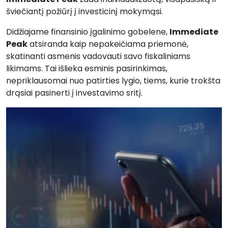
šviečiantį požiūrį į investicinį mokymąsi.
Didžiajame finansinio įgalinimo gobelene,
Immediate
Peak
atsiranda kaip nepakeičiama priemonė,
skatinanti asmenis vadovauti savo fiskaliniams
likimams. Tai išlieka esminis pasirinkimas,
nepriklausomai nuo patirties lygio, tiems, kurie trokšta
drąsiai pasinerti į investavimo sritį.