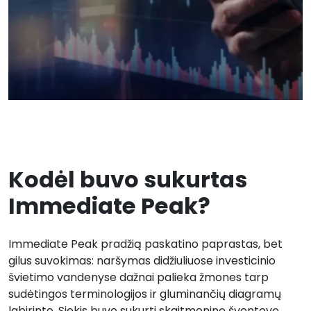
Kodėl buvo sukurtas
Immediate Peak?
Immediate Peak pradžią paskatino paprastas, bet
gilus suvokimas: naršymas didžiuliuose investicinio
švietimo vandenyse dažnai palieka žmones tarp
sudėtingos terminologijos ir gluminančių diagramų
labirinto. Siekis buvo sukurti skaitmeninę šventovę,