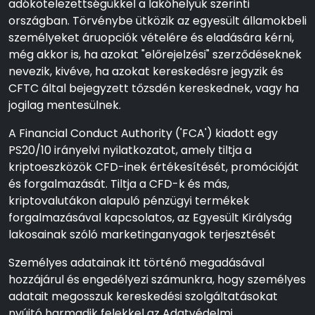
adókötelezettségükkel a lakóhelyük szerinti
országban. Törvénybe ütközik az egyesült államokbeli
személyeket áruopciók vételére és eladására kérni,
még akkor is, ha azokat "előrejelzési" szerződéseknek
nevezik, kivéve, ha azokat kereskedésre jegyzik és
CFTC által bejegyzett tőzsdén kereskednek, vagy ha
jogilag mentesülnek.
A Financial Conduct Authority ('FCA') kiadott egy
PS20/10 irányelvi nyilatkozatot, amely tiltja a
kriptoeszközök CFD-inek értékesítését, promócióját
és forgalmazását. Tiltja a CFD-k és más,
kriptovalutákon alapuló pénzügyi termékek
forgalmazásával kapcsolatos, az Egyesült Királyság
lakosainak szóló marketinganyagok terjesztését
Személyes adatainak itt történő megadásával
hozzájárul és engedélyezi számunkra, hogy személyes
adatait megosszuk kereskedési szolgáltatásokat
nyújtó harmadik felekkel az Adatvédelmi