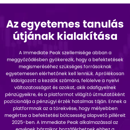
Az egyetemes tanulás
útjának kialakítása
A Immediate Peak szellemisége abban a
meggyőződésben gyökerezik, hogy a befektetések
megismeréséhez szükséges forrásoknak
egyetemesen elérhetőnek kell lenniük. Aprólékosan
kidolgozott a kezdők számára, felölelve a nyelvi
változatosságot és azokat, akik odafigyelnek
pénzügyeikre, és a platformot világító útmutatóként
pozícionálja a pénzügyi érzék hatalmas táján. Ennek a
platformnak az a törekvése, hogy mélyebben
megértse a befektetési bölcsesség alapvető pilléreit
2025-ben. A Immediate Peak alkalmazással az
egyének bármikor hozzáférhetnek ehhez a