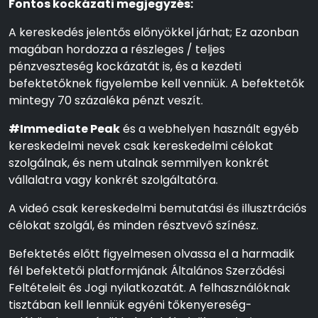
Fontos kockázati megjegyzés:
A kereskedés jelentős előnyökkel járhat; Ez azonban
magában hordozza a részleges / teljes
pénzveszteség kockázatát is, és a kezdeti
befektetőknek figyelembe kell venniük. A befektetők
mintegy 70 százaléka pénzt veszít.
#Immediate Peak
és a webhelyen használt egyéb
kereskedelmi nevek csak kereskedelmi célokat
szolgálnak, és nem utalnak semmilyen konkrét
vállalatra vagy konkrét szolgáltatóra.
A videó csak kereskedelmi bemutatási és illusztrációs
célokat szolgál, és minden résztvevő színész.
Befektetés előtt figyelmesen olvassa el a harmadik
fél befektetői platformjának Általános Szerződési
Feltételeit és Jogi nyilatkozatát. A felhasználóknak
tisztában kell lenniük egyéni tőkenyereség-