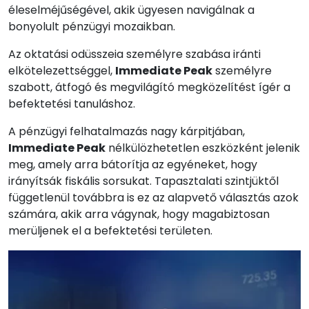
éleselméjűségével, akik ügyesen navigálnak a
bonyolult pénzügyi mozaikban.
Az oktatási odüsszeia személyre szabása iránti
elkötelezettséggel,
Immediate Peak
személyre
szabott, átfogó és megvilágító megközelítést ígér a
befektetési tanuláshoz.
A pénzügyi felhatalmazás nagy kárpitjában,
Immediate Peak
nélkülözhetetlen eszközként jelenik
meg, amely arra bátorítja az egyéneket, hogy
irányítsák fiskális sorsukat. Tapasztalati szintjüktől
függetlenül továbbra is ez az alapvető választás azok
számára, akik arra vágynak, hogy magabiztosan
merüljenek el a befektetési területen.