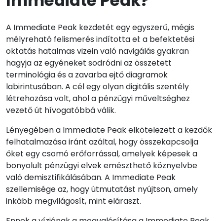
Immediate Peak?
A Immediate Peak kezdetét egy egyszerű, mégis
mélyreható felismerés indította el: a befektetési
oktatás hatalmas vizein való navigálás gyakran
hagyja az egyéneket sodródni az összetett
terminológia és a zavarba ejtő diagramok
labirintusában. A cél egy olyan digitális szentély
létrehozása volt, ahol a pénzügyi műveltséghez
vezető út hívogatóbbá válik.
Lényegében a Immediate Peak elkötelezett a kezdők
felhatalmazása iránt azáltal, hogy összekapcsolja
őket egy csomó erőforrással, amelyek képesek a
bonyolult pénzügyi elvek emészthető köznyelvbe
való demisztifikálásában. A Immediate Peak
szellemisége az, hogy útmutatást nyújtson, amely
inkább megvilágosít, mint eláraszt.
Ennek a víziónak a megvalósítása a Immediate Peak