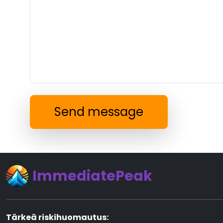
Send message
ImmediatePeak
Tärkeä riskihuomautus: