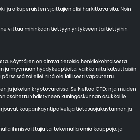
ja alkuperäisten sijoittajien olisi harkittava sitä. Noin
 ne viittaa mihinkään tiettyyn yritykseen tai tiettyihin
ta. Käyttäjien on oltava tietoisia henkilökohtaisesta
 ja myymään hyödykeoptioita, vaikka niitä kutsuttaisiin
sissä tai ellei niitä ole laillisesti vapautettu.
n ja jakelun kryptovaroissa. Se kieltää CFD: n ja muiden
a on osoitettu Yhdistyneen kuningaskunnan asukkaille
 tarjoavat kaupankäyntipalveluja tietosuojakäytännön ja
llä ihmisvälittäjiä tai tekemällä omia kauppoja, ja