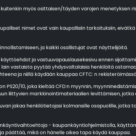
 kuitenkin myös osittaisen/täyden varojen menetyksen riski, 
upalliset nimet ovat vain kaupallisiin tarkoituksiin, eivätkä
nollistamiseen, ja kaikki osallistujat ovat näyttelijöitä.
 käyttöehdot ja vastuuvapauslausekesivu ennen sijoittamis
ain vastaista pyytää yhdysvaltalaisia henkilöitä ostamaan
eena ja niillä käydään kauppaa CFTC: n rekisteröimässä pörs
n PS20/10, joka kieltää CFD:n myynnin, myynninedistämise
uun liittyvien markkinointimateriaalien levittämisen, jotk
luvan jakaa henkilötietojasi kolmansille osapuolille, jotka
ankäyntivaihtoehtoja - kaupankäyntiohjelmistolla, käyttämä
ta ja päättää, mikä on hänelle oikea tapa käydä kauppaa.