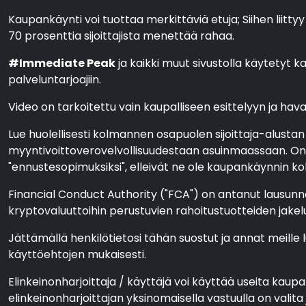
Kaupankäynti voi tuottaa merkittäviä etuja; Siihen liittyy
70 prosenttia sijoittajista menettää rahaa.
#Immediate Peak
ja kaikki muut sivustolla käytetyt ka
palveluntarjoajiin.
Video on tarkoitettu vain kaupalliseen esittelyyn ja havain
Lue huolellisesti kolmannen osapuolen sijoittaja-alustan
myyntivoittoverovelvollisuudestaan asuinmaassaan. On l
"ennustesopimuksiksi", elleivät ne ole kaupankäynnin koht
Financial Conduct Authority ("FCA") on antanut lausunno
kryptovaluuttoihin perustuvien rahoitustuotteiden jakel
Jättämällä henkilötietosi tähän suostut ja annat meille 
käyttöehtojen mukaisesti.
Elinkeinonharjoittaja / käyttäjä voi käyttää useita kaup
elinkeinonharjoittajan yksinomaisella vastuulla on vali