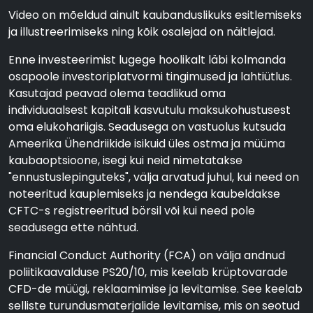
Video on mõeldud ainult kaubanduslikuks esitlemiseks
ja illustreerimiseks ning kõik osalejad on näitlejad.
Enne investeerimist lugege hoolikalt läbi kolmanda
osapoole investoriplatvormi tingimused ja lahtiütlus.
Kasutajad peavad olema teadlikud oma
individuaalsest kapitali kasvutulu maksukohustusest
oma elukohariigis. Seadusega on vastuolus kutsuda
Ameerika Ühendriikide isikuid üles ostma ja müüma
kaubaoptsioone, isegi kui neid nimetatakse
"ennustuslepinguteks", välja arvatud juhul, kui need on
noteeritud kauplemiseks ja nendega kaubeldakse
CFTC-s registreeritud börsil või kui need pole
seadusega ette nähtud.
Financial Conduct Authority (FCA) on välja andnud
poliitikaavalduse PS20/10, mis keelab krüptovarade
CFD-de müügi, reklaamimise ja levitamise. See keelab
selliste turundusmaterjalide levitamise, mis on seotud