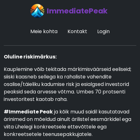
ImmediatePeak
Meie kohta
Kontakt
Login
Oluline riskimärkus:
Kauplemine võib tekitada märkimisväärseid eeliseid;
siiski kaasneb sellega ka rahaliste vahendite
osalise/täieliku kadumise risk ja esialgsed investorid
peaksid seda arvesse võtma. Umbes 70 protsenti
investoritest kaotab raha.
#Immediate Peak
ja kõik muud saidil kasutatavad
ärinimed on mõeldud ainult ärilistel eesmärkidel ega
viita ühelegi konkreetsele ettevõttele ega
konkreetsetele teenusepakkujatele.