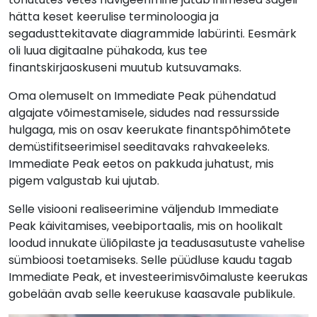
hätta keset keerulise terminoloogia ja
segadusttekitavate diagrammide labürinti. Eesmärk
oli luua digitaalne pühakoda, kus tee
finantskirjaoskuseni muutub kutsuvamaks.
Oma olemuselt on Immediate Peak pühendatud
algajate võimestamisele, sidudes nad ressursside
hulgaga, mis on osav keerukate finantspõhimõtete
demüstifitseerimisel seeditavaks rahvakeeleks.
Immediate Peak eetos on pakkuda juhatust, mis
pigem valgustab kui ujutab.
Selle visiooni realiseerimine väljendub Immediate
Peak käivitamises, veebiportaalis, mis on hoolikalt
loodud innukate üliõpilaste ja teadusasutuste vahelise
sümbioosi toetamiseks. Selle püüdluse kaudu tagab
Immediate Peak, et investeerimisvõimaluste keerukas
gobelään avab selle keerukuse kaasavale publikule.