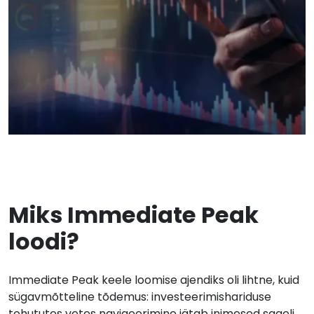
Miks Immediate Peak
loodi?
Immediate Peak keele loomise ajendiks oli lihtne, kuid
sügavmõtteline tõdemus: investeerimishariduse
tohututes vetes navigeerimine jätab inimesed sageli