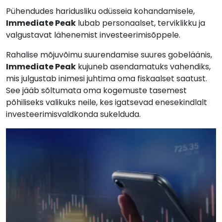
Pühendudes haridusliku odüsseia kohandamisele,
Immediate Peak
lubab personaalset, terviklikku ja
valgustavat lähenemist investeerimisõppele.
Rahalise mõjuvõimu suurendamise suures gobeläänis,
Immediate Peak
kujuneb asendamatuks vahendiks,
mis julgustab inimesi juhtima oma fiskaalset saatust.
See jääb sõltumata oma kogemuste tasemest
põhiliseks valikuks neile, kes igatsevad enesekindlalt
investeerimisvaldkonda sukelduda.