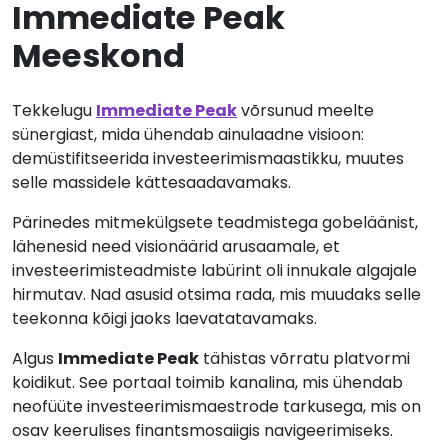
Immediate Peak
Meeskond
Tekkelugu
Immediate Peak
võrsunud meelte
sünergiast, mida ühendab ainulaadne visioon:
demüstifitseerida investeerimismaastikku, muutes
selle massidele kättesaadavamaks.
Pärinedes mitmekülgsete teadmistega gobeläänist,
lähenesid need visionäärid arusaamale, et
investeerimisteadmiste labürint oli innukale algajale
hirmutav. Nad asusid otsima rada, mis muudaks selle
teekonna kõigi jaoks laevatatavamaks.
Algus
Immediate Peak
tähistas võrratu platvormi
koidikut. See portaal toimib kanalina, mis ühendab
neofüüte investeerimismaestrode tarkusega, mis on
osav keerulises finantsmosaiigis navigeerimiseks.