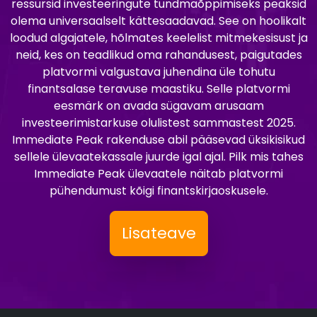
ressursid investeeringute tundmaõppimiseks peaksid
olema universaalselt kättesaadavad. See on hoolikalt
loodud algajatele, hõlmates keelelist mitmekesisust ja
neid, kes on teadlikud oma rahandusest, paigutades
platvormi valgustava juhendina üle tohutu
finantsalase teravuse maastiku. Selle platvormi
eesmärk on avada sügavam arusaam
investeerimistarkuse olulistest sammastest 2025.
Immediate Peak rakenduse abil pääsevad üksikisikud
sellele ülevaatekassale juurde igal ajal. Pilk mis tahes
Immediate Peak ülevaatele näitab platvormi
pühendumust kõigi finantskirjaoskusele.
Lisateave