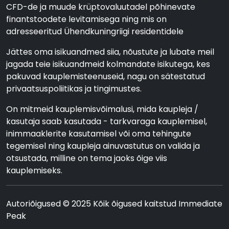
CFD-de ja muude krüptovaluutadel põhinevate
finantstoodete levitamisega ning mis on
adresseeritud Ühendkuningriigi residentidele
Jättes oma isikuandmed siia, nõustute ja lubate meil
jagada teie isikuandmeid kolmandate isikutega, kes
pakuvad kauplemisteenuseid, nagu on sätestatud
privaatsuspoliitikas ja tingimustes.
On mitmeid kauplemisvõimalusi, mida kaupleja /
kasutaja saab kasutada - tarkvaraga kauplemisel,
inimmaaklerite kasutamisel või oma tehingute
tegemisel ning kaupleja ainuvastutus on valida ja
otsustada, milline on tema jaoks õige viis
kauplemiseks.
Autoriõigused © 2025 Kõik õigused kaitstud Immediate
Peak