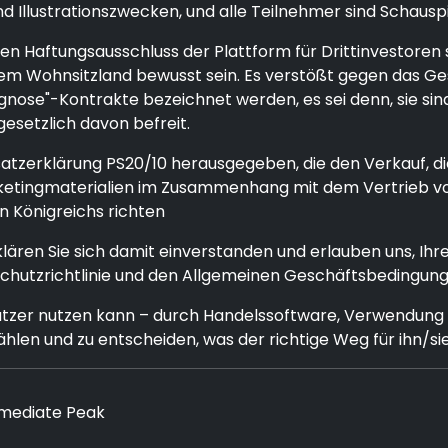
d Illustrationszwecken, und alle Teilnehmer sind Schauspi
 Haftungsausschluss der Plattform für Drittinvestoren s
n ihrem Wohnsitzland bewusst sein. Es verstößt gegen das 
rognose"-Kontrakte bezeichnet werden, es sei denn, sie s
gesetzlich davon befreit.
dsatzerklärung PS20/10 herausgegeben, die den Verkauf, d
Marketingmaterialien im Zusammenhang mit dem Vertrieb 
n Königreichs richten
rklären Sie sich damit einverstanden und erlauben uns, 
nschutzrichtlinie und den Allgemeinen Geschäftsbedingu
utzer nutzen kann – durch Handelssoftware, Verwendung 
ählen und zu entscheiden, was der richtige Weg für ihn/sie
mmediate Peak